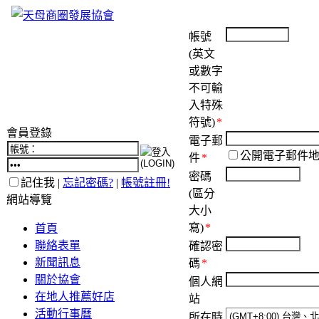
帳號
(英文
或數字
不可輸
入特殊
符號)
*
會員登錄
電子郵
公開電子郵件
件
*
密碼
記住我 |
忘記密碼?
|
帳號註冊!
(區分
網站導覽
大小
寫)
*
首頁
聯絡表單
確認密
新聞訊息
碼
*
關於協會
個人網
在地人推薦好店
站
活動行事曆
所在時