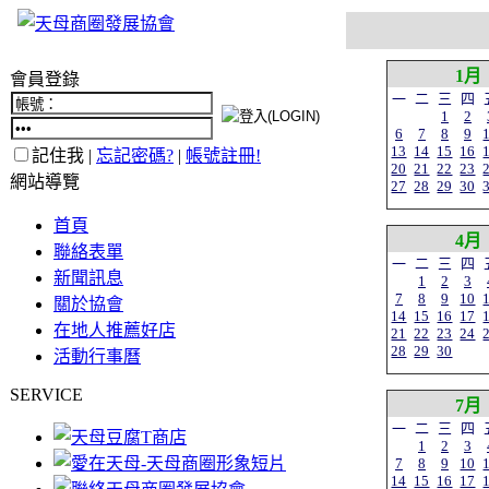
1月
會員登錄
一
二
三
四
1
2
6
7
8
9
13
14
15
16
記住我 |
忘記密碼?
|
帳號註冊!
20
21
22
23
網站導覽
27
28
29
30
首頁
4月
聯絡表單
一
二
三
四
新聞訊息
1
2
3
7
8
9
10
關於協會
14
15
16
17
在地人推薦好店
21
22
23
24
28
29
30
活動行事曆
SERVICE
7月
一
二
三
四
1
2
3
7
8
9
10
14
15
16
17