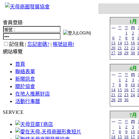
1月
會員登錄
一
二
三
四
1
2
6
7
8
9
13
14
15
16
記住我 |
忘記密碼?
|
帳號註冊!
20
21
22
23
網站導覽
27
28
29
30
首頁
4月
聯絡表單
一
二
三
四
新聞訊息
1
2
3
7
8
9
10
關於協會
14
15
16
17
在地人推薦好店
21
22
23
24
28
29
30
活動行事曆
SERVICE
7月
一
二
三
四
1
2
3
7
8
9
10
14
15
16
17