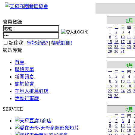
1月
會員登錄
一
二
三
四
1
2
3
4
8
9
10
11
15
16
17
18
記住我 |
忘記密碼?
|
帳號註冊!
22
23
24
25
網站導覽
29
30
31
首頁
4月
聯絡表單
一
二
三
四
新聞訊息
1
2
3
4
8
9
10
11
關於協會
15
16
17
18
在地人推薦好店
22
23
24
25
29
30
活動行事曆
SERVICE
7月
一
二
三
四
1
2
3
4
8
9
10
11
15
16
17
18