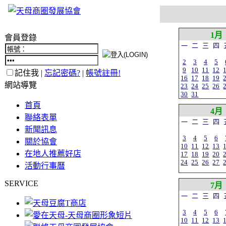
1月
會員登錄
一
二
三
四
2
3
4
5
9
10
11
12
記住我 |
忘記密碼?
|
帳號註冊!
16
17
18
19
網站導覽
23
24
25
26
30
31
首頁
4月
聯絡表單
一
二
三
四
新聞訊息
3
4
5
6
關於協會
10
11
12
13
在地人推薦好店
17
18
19
20
24
25
26
27
活動行事曆
SERVICE
7月
一
二
三
四
3
4
5
6
10
11
12
13