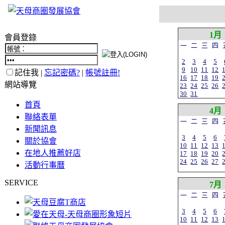
1月
會員登錄
一
二
三
四
2
3
4
5
9
10
11
12
記住我 |
忘記密碼?
|
帳號註冊!
16
17
18
19
網站導覽
23
24
25
26
30
31
首頁
4月
聯絡表單
一
二
三
四
新聞訊息
3
4
5
6
關於協會
10
11
12
13
在地人推薦好店
17
18
19
20
24
25
26
27
活動行事曆
SERVICE
7月
一
二
三
四
3
4
5
6
10
11
12
13