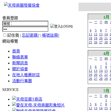
1月
會員登錄
一
二
三
四
4
5
6
7
11
12
13
14
記住我 |
忘記密碼?
|
帳號註冊!
18
19
20
21
網站導覽
25
26
27
28
首頁
4月
聯絡表單
一
二
三
四
新聞訊息
1
5
6
7
8
關於協會
12
13
14
15
在地人推薦好店
19
20
21
22
26
27
28
29
活動行事曆
SERVICE
7月
一
二
三
四
1
5
6
7
8
12
13
14
15