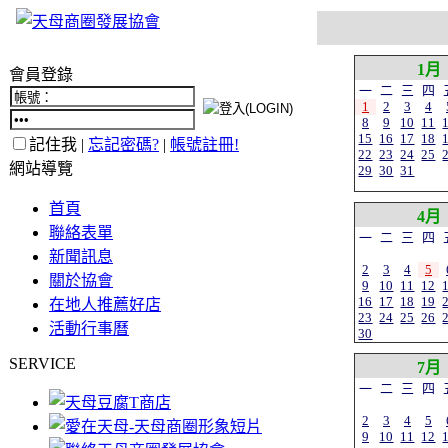
1月
會員登錄
一
二
三
四
1
2
3
4
8
9
10
11
15
16
17
18
記住我 |
忘記密碼?
|
帳號註冊!
22
23
24
25
網站導覽
29
30
31
首頁
4月
聯絡表單
一
二
三
四
新聞訊息
2
3
4
5
關於協會
9
10
11
12
16
17
18
19
在地人推薦好店
23
24
25
26
活動行事曆
30
SERVICE
7月
一
二
三
四
2
3
4
5
9
10
11
12