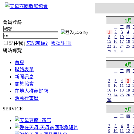
1月
會員登錄
一
二
三
四
1
2
3
4
8
9
10
11
15
16
17
18
記住我 |
忘記密碼?
|
帳號註冊!
22
23
24
25
網站導覽
29
30
31
首頁
4月
聯絡表單
一
二
三
四
新聞訊息
2
3
4
5
關於協會
9
10
11
12
16
17
18
19
在地人推薦好店
23
24
25
26
活動行事曆
30
SERVICE
7月
一
二
三
四
2
3
4
5
9
10
11
12