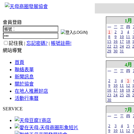
1月
會員登錄
一
二
三
四
1
2
3
4
8
9
10
11
15
16
17
18
記住我 |
忘記密碼?
|
帳號註冊!
22
23
24
25
網站導覽
29
30
31
首頁
4月
聯絡表單
一
二
三
四
新聞訊息
2
3
4
5
關於協會
9
10
11
12
16
17
18
19
在地人推薦好店
23
24
25
26
活動行事曆
30
SERVICE
7月
一
二
三
四
2
3
4
5
9
10
11
12