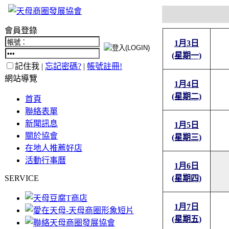
會員登錄
1月3日
(星期一)
記住我 |
忘記密碼?
|
帳號註冊!
網站導覽
1月4日
(星期二)
首頁
聯絡表單
新聞訊息
1月5日
關於協會
(星期三)
在地人推薦好店
活動行事曆
1月6日
SERVICE
(星期四)
1月7日
(星期五)