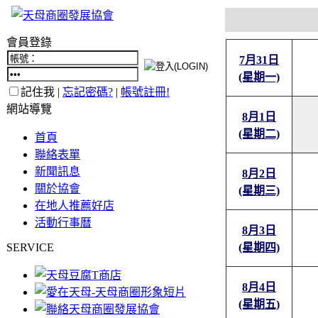
會員登錄
7月31日
(星期一)
記住我 |
忘記密碼?
|
帳號註冊!
網站導覽
8月1日
(星期二)
首頁
聯絡表單
新聞訊息
8月2日
關於協會
(星期三)
在地人推薦好店
活動行事曆
8月3日
SERVICE
(星期四)
8月4日
(星期五)