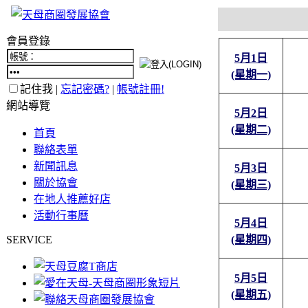
會員登錄
5月1日
(星期一)
記住我 |
忘記密碼?
|
帳號註冊!
網站導覽
5月2日
(星期二)
首頁
聯絡表單
新聞訊息
5月3日
關於協會
(星期三)
在地人推薦好店
活動行事曆
5月4日
SERVICE
(星期四)
5月5日
(星期五)