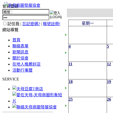
會員登錄
星期一
記住我 |
忘記密碼?
|
帳號註冊!
網站導覽
首頁
聯絡表單
4
5
新聞訊息
關於協會
11
12
在地人推薦好店
活動行事曆
SERVICE
18
19
25
26