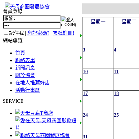
會員登錄
星期一
星期二
記住我 |
忘記密碼?
|
帳號註冊!
網站導覽
3
4
首頁
聯絡表單
新聞訊息
10
11
關於協會
在地人推薦好店
活動行事曆
17
18
SERVICE
24
25
31