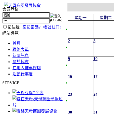
會員登錄
星期一
星期二
記住我 |
忘記密碼?
|
帳號註冊!
網站導覽
2
3
首頁
聯絡表單
新聞訊息
9
10
關於協會
在地人推薦好店
活動行事曆
16
17
SERVICE
23
24
30
31