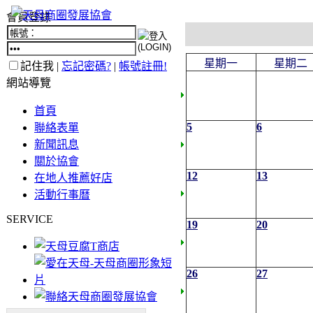
會員登錄
星期一
星期二
記住我 |
忘記密碼?
|
帳號註冊!
網站導覽
首頁
5
6
聯絡表單
新聞訊息
關於協會
12
13
在地人推薦好店
活動行事曆
SERVICE
19
20
26
27