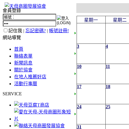
會員登錄
星期一
星期二
記住我 |
忘記密碼?
|
帳號註冊!
網站導覽
3
4
首頁
聯絡表單
新聞訊息
10
11
關於協會
在地人推薦好店
活動行事曆
17
18
SERVICE
24
25
31