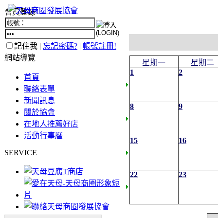
會員登錄
記住我 |
忘記密碼?
|
帳號註冊!
網站導覽
星期一
星期二
1
2
首頁
聯絡表單
新聞訊息
8
9
關於協會
在地人推薦好店
活動行事曆
15
16
SERVICE
22
23