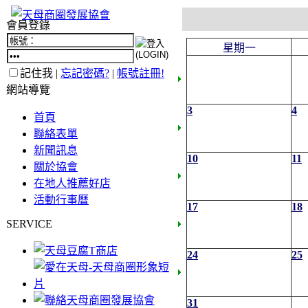
會員登錄
星期一
記住我 |
忘記密碼?
|
帳號註冊!
網站導覽
3
4
首頁
聯絡表單
新聞訊息
10
11
關於協會
在地人推薦好店
活動行事曆
17
18
SERVICE
24
25
31