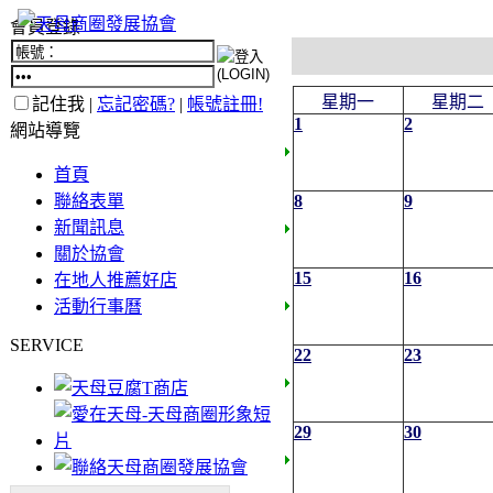
會員登錄
星期一
星期二
記住我 |
忘記密碼?
|
帳號註冊!
1
2
網站導覽
首頁
聯絡表單
8
9
新聞訊息
關於協會
15
16
在地人推薦好店
活動行事曆
SERVICE
22
23
29
30