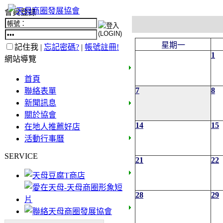
會員登錄
星期一
記住我 |
忘記密碼?
|
帳號註冊!
1
網站導覽
首頁
7
8
聯絡表單
新聞訊息
關於協會
14
15
在地人推薦好店
活動行事曆
SERVICE
21
22
28
29