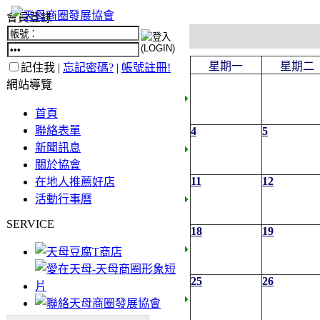
會員登錄
星期一
星期二
記住我 |
忘記密碼?
|
帳號註冊!
網站導覽
首頁
聯絡表單
4
5
新聞訊息
關於協會
11
12
在地人推薦好店
活動行事曆
SERVICE
18
19
25
26