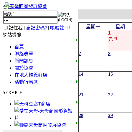
會員登錄
星期一
星期二
記住我 |
忘記密碼?
|
帳號註冊!
1
網站導覽
元旦
首頁
7
8
聯絡表單
新聞訊息
關於協會
14
15
在地人推薦好店
活動行事曆
SERVICE
21
22
28
29