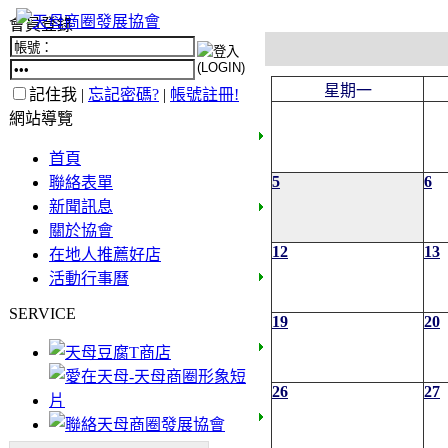
會員登錄
星期一
記住我 |
忘記密碼?
|
帳號註冊!
網站導覽
首頁
5
6
聯絡表單
新聞訊息
關於協會
12
13
在地人推薦好店
活動行事曆
SERVICE
19
20
26
27