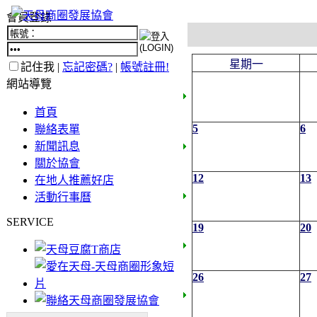
會員登錄
星期一
記住我 |
忘記密碼?
|
帳號註冊!
網站導覽
首頁
5
6
聯絡表單
新聞訊息
關於協會
12
13
在地人推薦好店
活動行事曆
SERVICE
19
20
26
27