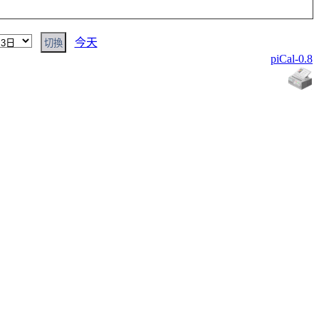
今天
piCal-0.8