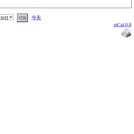
今天
piCal-0.8