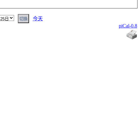
今天
piCal-0.8