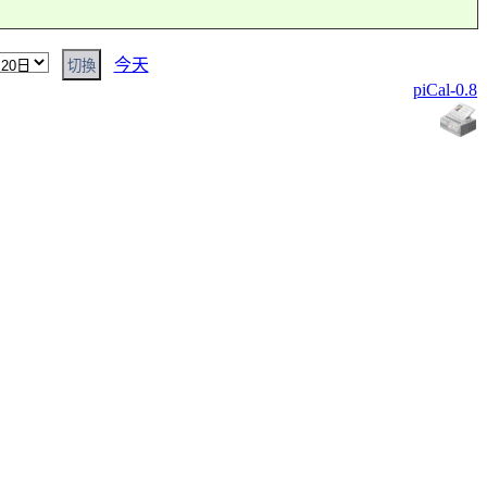
今天
piCal-0.8