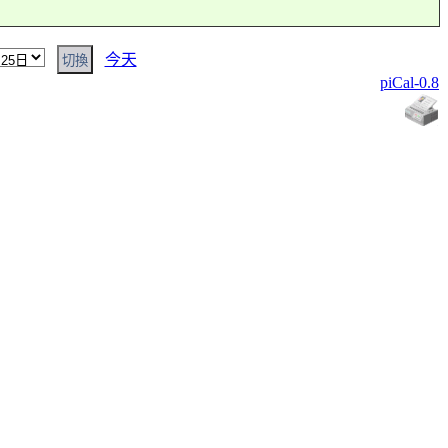
今天
piCal-0.8