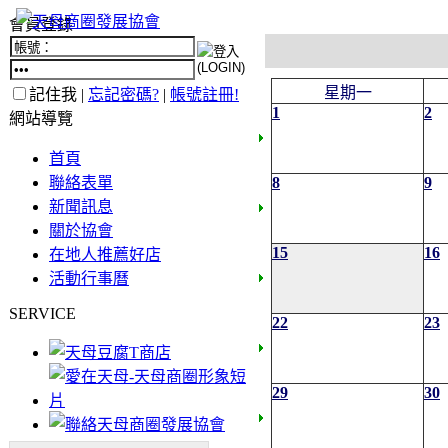
會員登錄
星期一
記住我 |
忘記密碼?
|
帳號註冊!
1
2
網站導覽
首頁
聯絡表單
8
9
新聞訊息
關於協會
15
16
在地人推薦好店
活動行事曆
SERVICE
22
23
29
30