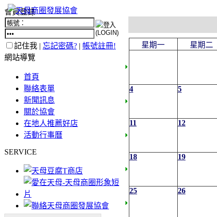
會員登錄
星期一
星期二
記住我 |
忘記密碼?
|
帳號註冊!
網站導覽
首頁
聯絡表單
4
5
新聞訊息
關於協會
11
12
在地人推薦好店
活動行事曆
SERVICE
18
19
25
26