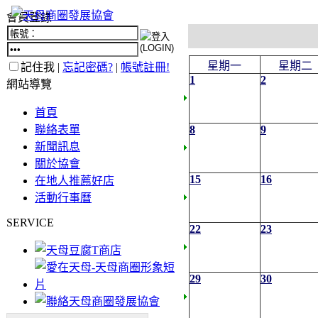
會員登錄
星期一
星期二
記住我 |
忘記密碼?
|
帳號註冊!
1
2
網站導覽
首頁
聯絡表單
8
9
新聞訊息
關於協會
15
16
在地人推薦好店
活動行事曆
SERVICE
22
23
29
30