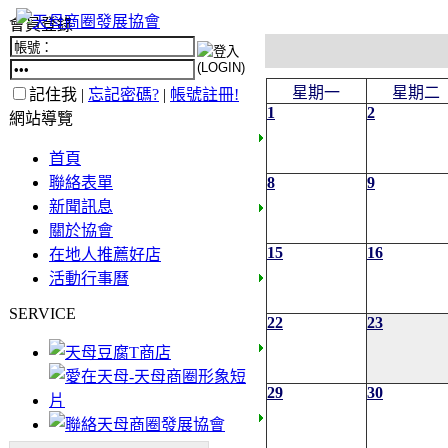
會員登錄
星期一
星期二
記住我 |
忘記密碼?
|
帳號註冊!
1
2
網站導覽
首頁
聯絡表單
8
9
新聞訊息
關於協會
15
16
在地人推薦好店
活動行事曆
SERVICE
22
23
29
30