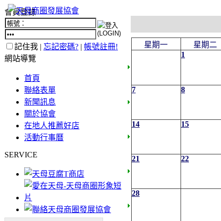
會員登錄
星期一
星期二
記住我 |
忘記密碼?
|
帳號註冊!
1
網站導覽
首頁
7
8
聯絡表單
新聞訊息
關於協會
14
15
在地人推薦好店
活動行事曆
SERVICE
21
22
28