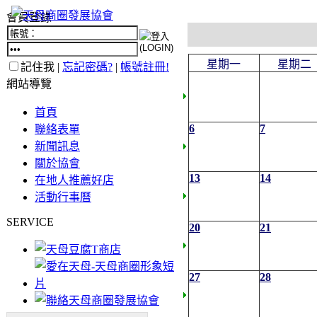
會員登錄
星期一
星期二
記住我 |
忘記密碼?
|
帳號註冊!
網站導覽
首頁
6
7
聯絡表單
新聞訊息
關於協會
13
14
在地人推薦好店
活動行事曆
SERVICE
20
21
27
28