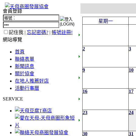
會員登錄
星期一
記住我 |
忘記密碼?
|
帳號註冊!
網站導覽
2
3
首頁
聯絡表單
新聞訊息
9
10
關於協會
在地人推薦好店
活動行事曆
16
17
SERVICE
23
24
30
31