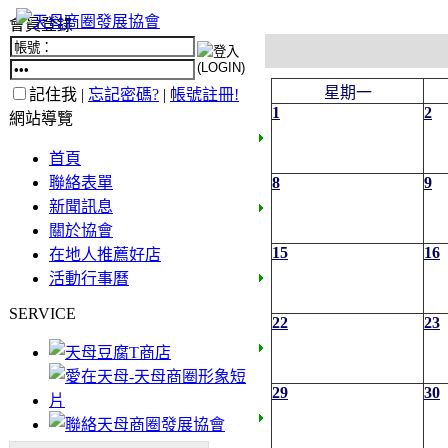
會員登錄
星期一
記住我 |
忘記密碼?
|
帳號註冊!
1
2
網站導覽
首頁
聯絡表單
8
9
新聞訊息
關於協會
15
16
在地人推薦好店
活動行事曆
SERVICE
22
23
29
30