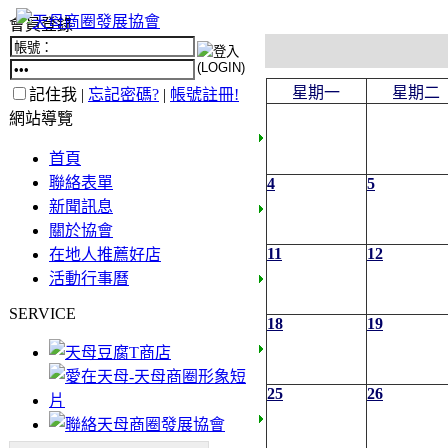
會員登錄
星期一
星期二
記住我 |
忘記密碼?
|
帳號註冊!
網站導覽
首頁
聯絡表單
4
5
新聞訊息
關於協會
11
12
在地人推薦好店
活動行事曆
SERVICE
18
19
25
26