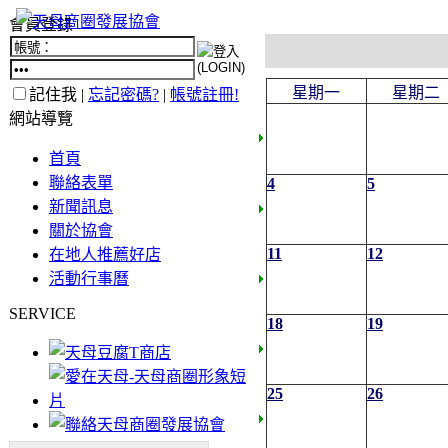
會員登錄
星期一
星期二
記住我 |
忘記密碼?
|
帳號註冊!
網站導覽
首頁
聯絡表單
4
5
新聞訊息
關於協會
11
12
在地人推薦好店
活動行事曆
SERVICE
18
19
25
26