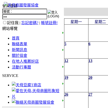
會員登錄
星期一
星期二
記住我 |
忘記密碼?
|
帳號註冊!
網站導覽
首頁
5
6
聯絡表單
新聞訊息
關於協會
12
13
在地人推薦好店
活動行事曆
SERVICE
19
20
26
27