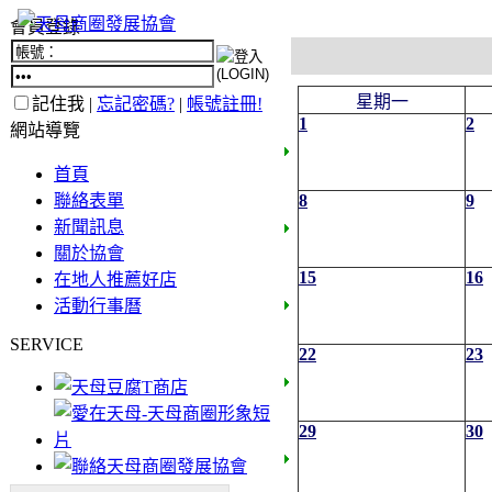
會員登錄
星期一
記住我 |
忘記密碼?
|
帳號註冊!
1
2
網站導覽
首頁
聯絡表單
8
9
新聞訊息
關於協會
15
16
在地人推薦好店
活動行事曆
SERVICE
22
23
29
30