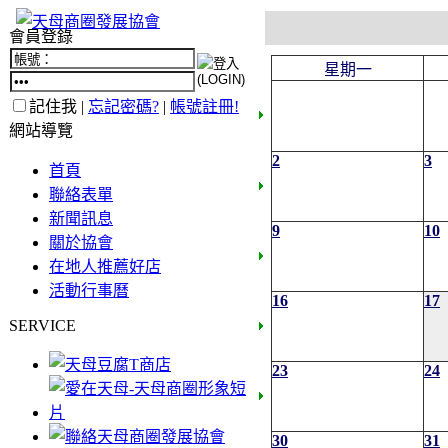
會員登錄
星期一
記住我 |
忘記密碼?
|
帳號註冊!
網站導覽
2
3
首頁
聯絡表單
新聞訊息
9
10
關於協會
在地人推薦好店
活動行事曆
16
17
SERVICE
23
24
30
31