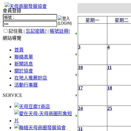
會員登錄
星期一
星期二
記住我 |
忘記密碼?
|
帳號註冊!
網站導覽
3
4
首頁
聯絡表單
新聞訊息
10
11
關於協會
在地人推薦好店
活動行事曆
17
18
SERVICE
24
25
31