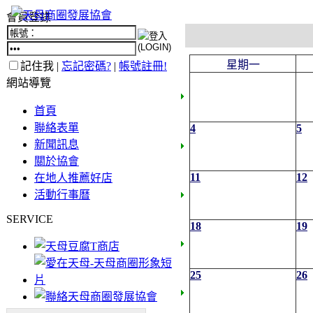
會員登錄
星期一
記住我 |
忘記密碼?
|
帳號註冊!
網站導覽
首頁
聯絡表單
4
5
新聞訊息
關於協會
11
12
在地人推薦好店
活動行事曆
SERVICE
18
19
25
26