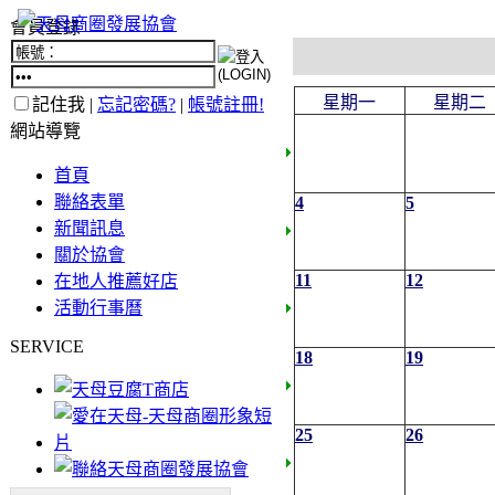
會員登錄
星期一
星期二
記住我 |
忘記密碼?
|
帳號註冊!
網站導覽
首頁
聯絡表單
4
5
新聞訊息
關於協會
11
12
在地人推薦好店
活動行事曆
SERVICE
18
19
25
26