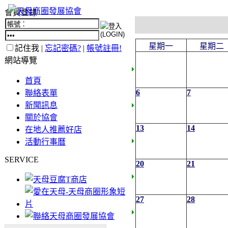
會員登錄
星期一
星期二
記住我 |
忘記密碼?
|
帳號註冊!
網站導覽
首頁
6
7
聯絡表單
新聞訊息
關於協會
13
14
在地人推薦好店
活動行事曆
SERVICE
20
21
27
28