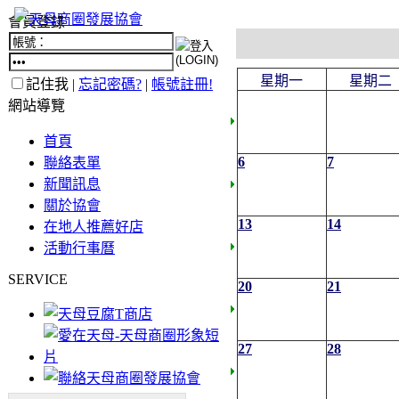
會員登錄
星期一
星期二
記住我 |
忘記密碼?
|
帳號註冊!
網站導覽
首頁
6
7
聯絡表單
新聞訊息
關於協會
13
14
在地人推薦好店
活動行事曆
SERVICE
20
21
27
28