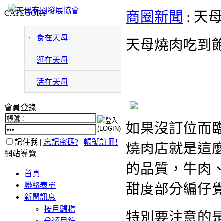
CATEGORY
商圈新聞
: 天
食在天母
天母燒肉吃到飽
逛在天母
活在天母
會員登錄
如果沒訂位而
記住我 |
忘記密碼?
|
帳號註冊!
燒肉店就是這
網站導覽
的品質，牛肉
首頁
聯絡表單
甜度部分編仔
新聞訊息
按月歸檔
特別要注意的
分類目錄