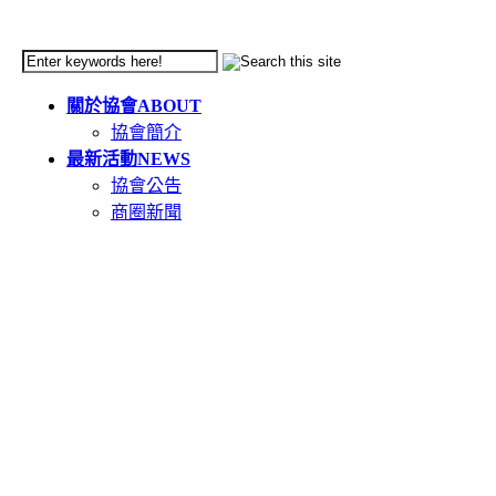
關於協會
ABOUT
協會簡介
最新活動
NEWS
協會公告
商圈新聞
天母市集
TIANMU
活動簡介
重要公告(必讀)
創意市集規範
二手市集規範
本週錄取名單
市集報名系統教學
二手市集報名系統
在地人推薦好店
GOODS
食在天母